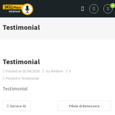
Skip
0
to
SKILLPLACE
content
Webinar elearning
Testimonial
Testimonial
Posted on
01/04/2020
by
WAdmin
0
Posted in
Testimonial
Testimonial
Navigazione
Service 01
Pillole di Benessere